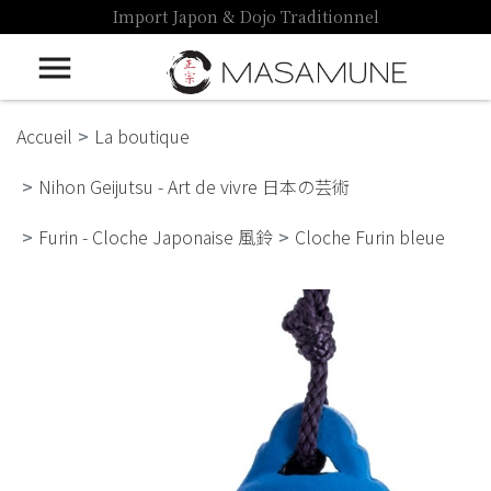
Import Japon & Dojo Traditionnel

Accueil
La boutique
Nihon Geijutsu - Art de vivre 日本の芸術
Furin - Cloche Japonaise 風鈴
Cloche Furin bleue