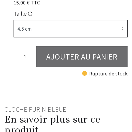
15,00 € TTC
Taille
🛈
AJOUTER AU PANIER
fiber_manual_record
Rupture de stock
CLOCHE FURIN BLEUE
En savoir plus sur ce
produit